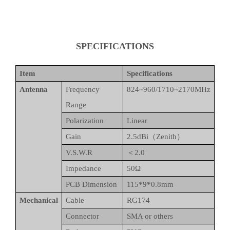
SPECIFICATIONS
Item
Specifications
Antenna
Frequency
824~960/1710~2170MHz
Range
Polarization
Linear
Gain
2.5dBi（Zenith）
V.S.W.R
＜2.0
Impedance
50Ω
PCB Dimension
115*9*0.8mm
Mechanical
Cable
RG174
Connector
SMA or others