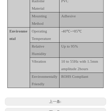
Radome
PVC
Material
Mounting
Adhesive
Method
Environme
Operating
-40℃~+85℃
ntal
Temperature
Relative
Up to 95%
Humidity
Vibration
10 to 55Hz with 1.5mm
amplitude 2hours
Environmentally
ROHS Compliant
Friendly
上一条: