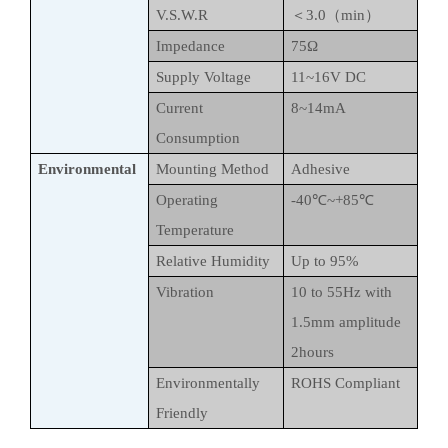
V.S.W.R
＜3.0（min）
Impedance
75Ω
Supply Voltage
11~16V DC
Current
8~14mA
Consumption
Environmental
Mounting Method
Adhesive
Operating
-40℃~+85℃
Temperature
Relative Humidity
Up to 95%
Vibration
10 to 55Hz with
1.5mm amplitude
2hours
Environmentally
ROHS Compliant
Friendly