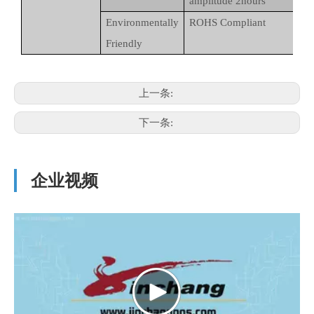
amplitude 2hours
Environmentally
ROHS Compliant
Friendly
上一条:
下一条:
企业视频