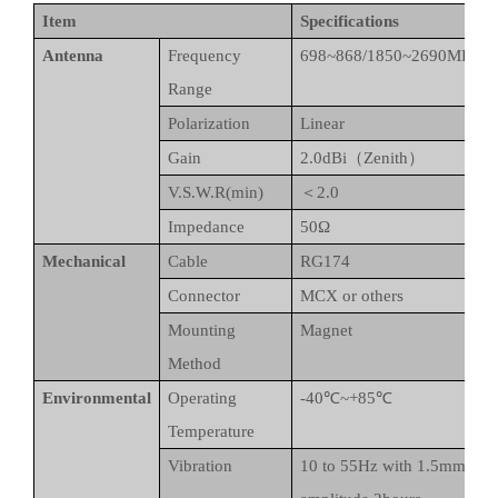
Item
Specifications
Antenna
Frequency
698~868/1850~2690MHz
Range
Polarization
Linear
Gain
2.0dBi（Zenith）
V.S.W.R(min)
＜2.0
Impedance
50Ω
Mechanical
Cable
RG174
Connector
MCX or others
Mounting
Magnet
Method
Environmental
Operating
-40℃~+85℃
Temperature
Vibration
10 to 55Hz with 1.5mm